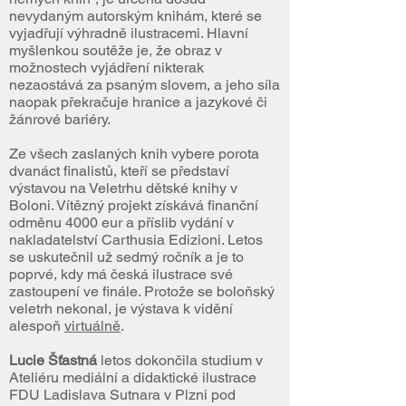
nevydaným autorským knihám, které se
vyjadřují výhradně ilustracemi. Hlavní
myšlenkou soutěže je, že obraz v
možnostech vyjádření nikterak
nezaostává za psaným slovem, a jeho síla
naopak překračuje hranice a jazykové či
žánrové bariéry.
Ze všech zaslaných knih vybere porota
dvanáct finalistů, kteří se představí
výstavou na Veletrhu dětské knihy v
Boloni. Vítězný projekt získává finanční
odměnu 4000 eur a příslib vydání v
nakladatelství Carthusia Edizioni. Letos
se uskutečnil už sedmý ročník a je to
poprvé, kdy má česká ilustrace své
zastoupení ve finále. Protože se boloňský
veletrh nekonal, je výstava k vidění
alespoň
virtuálně
.
Lucie Šťastná
letos dokončila studium v
Ateliéru mediální a didaktické ilustrace
FDU Ladislava Sutnara v Plzni pod